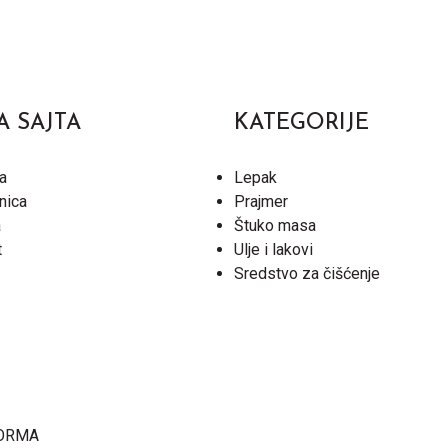
A SAJTA
KATEGORIJE
a
Lepak
nica
Prajmer
a
Štuko masa
t
Ulje i lakovi
Sredstvo za čišćenje
ORMA