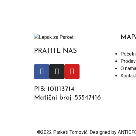
MAP
PRATITE NAS
Početn
Prodav
O nam
Kontak
PIB: 101113714
Matični broj: 55547416
©2022 Parketi Tomović. Designed by
ANTICF